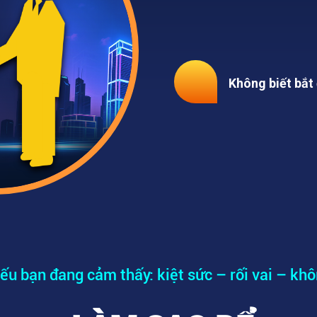
không có quyề
03
Không biết bắt đ
ếu bạn đang cảm thấy: kiệt sức – rối vai – kh