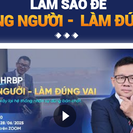
LÀM SAO ĐỂ
-
LÀM ĐÚ
NG NGƯỜI