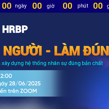
00
00
00
00
ngày
phút
giờ
 HRBP
 NGƯỜI - LÀM ĐÚN
 & xây dựng hệ thống nhân sự đúng bản chất