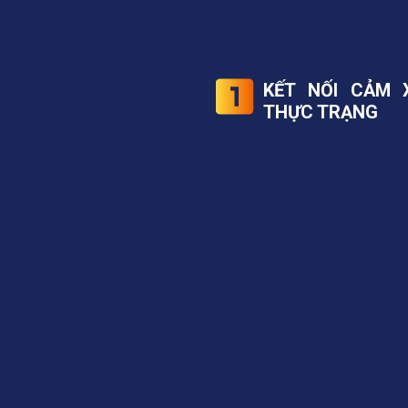
KẾT NỐI CẢM
THỰC TRẠNG
HRBP kiêm vận hành, hành ch
cá nhân cho CEO
Không có quyền điều ph
nhiệm hiệu suất
CEO muốn HRBP là "chiến
nhân sự vẫn bị xem là đơn v
Các mô hình KPI – OKR 