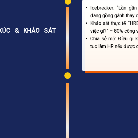
Icebreaker: “Lần gầ
đang gồng gánh thay cả
Khảo sát thực tế: “HR
 XÚC & KHẢO SÁT
việc gì?” – 80% công v
Chia sẻ mở: Điều gì 
tục làm HR nếu được c
ính, đôi khi là trợ lý
ối nhưng chịu trách
 lược", nhưng phòng
NHỮNG NỖI ĐA
ị hỗ trợ nội bộ
CỦA HRBP TẠI VI
– đánh giá năng lực