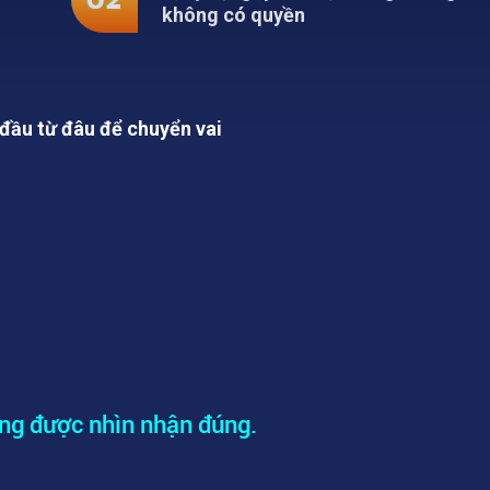
n
ầu từ đâu để chuyển vai
Mọi việc “con người” đều đổ lên 
04
nhưng không được quyền quyết
ông được nhìn nhận đúng.