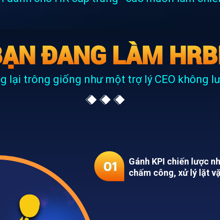
BẠN ĐANG LÀM HRB
g lại trông giống như một trợ lý CEO không l
Gánh KPI chiến lược n
01
chấm công, xử lý lặt v
Bị kỳ vọng quá
02