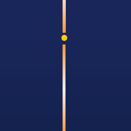
g ai hiểu rõ mình đang
ry thực tế, ảnh biếm
ng: “Một ngày làm HRBP
Áp dụng máy móc mô
không phân vai rõ ràn
Cấp quản lý tuyến đ
để cộng tác với HRBP,
HRBP bị biến thành "
gửi báo cáo" vì thiếu q
ÔNG LÀM ĐÚNG VAI -
công cụ
HỆ THỐNG
Không có hệ thống phá
HRBP: không được coa
nghề nghiệp Phươn
Canvas “Vai trò – Kỳ
CEO – HRD – HRBP