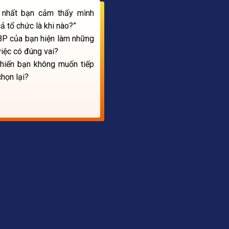
n nhất bạn cảm thấy mình
 tổ chức là khi nào?”
BP của bạn hiện làm những
iệc có đúng vai?
khiến bạn không muốn tiếp
họn lại?
U ÂM THẦM
ỆT NAM