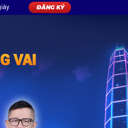
giây
ĐĂNG KÝ
G VAI