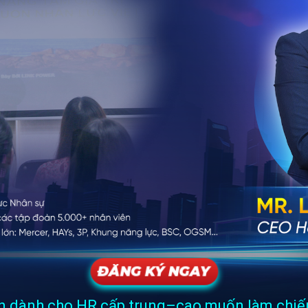
ĐĂNG KÝ NGAY
ến dành cho HR cấp trung–cao muốn làm chiến