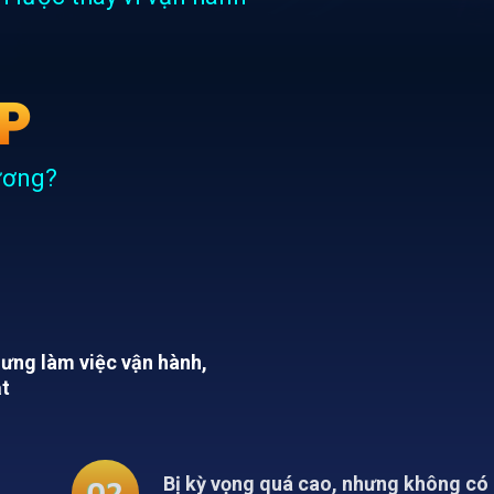
P
ương?
hưng làm việc vận hành,
ặt
 cao, nhưng không có công cụ,